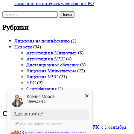
компании не потерять членство в СРО
Найти:
Рубрики
Лицензия на дезинфекцию
(2)
Новости
(94)
Аттестация в Минкульте
(8)
Аттестация в МЧС
(4)
Дистанционное обучение
(5)
Лицензия Минкультуры
(22)
Лицензия МЧС
(21)
НРС
(9)
Сертификация
(2)
СОУТ
(5)
Ксения Мороз
СРО
(14)
Менеджер
Свежие записи
Здравствуйте!
Ксения Мороз
печатает...
Новая аттестация проектировщиков МЧС с 1 сентября
2026 года: что подготовить заранее