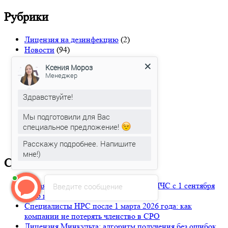
Рубрики
Лицензия на дезинфекцию
(2)
Новости
(94)
Аттестация в Минкульте
(8)
Ксения Мороз
Аттестация в МЧС
(4)
Менеджер
Дистанционное обучение
(5)
Лицензия Минкультуры
(22)
Здравствуйте!
Лицензия МЧС
(21)
НРС
(9)
Мы подготовили для Вас
Сертификация
(2)
специальное предложение!
СОУТ
(5)
СРО
(14)
Расскажу подробнее. Напишите
мне!)
Свежие записи
Новая аттестация проектировщиков МЧС с 1 сентября
Введите сообщение
2026 года: что подготовить заранее
Специалисты НРС после 1 марта 2026 года: как
компании не потерять членство в СРО
Лицензия Минкульта: алгоритм получения без ошибок